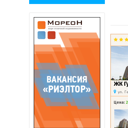
ЖК Г
ул. Г
Цена:
2