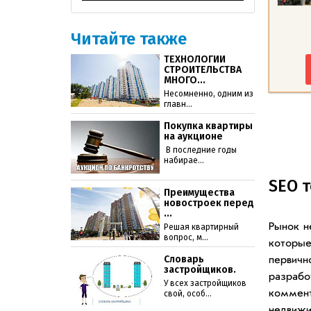
Читайте также
ТЕХНОЛОГИИ
СТРОИТЕЛЬСТВА
МНОГО...
Несомненно, одним из
главн...
Покупка квартиры
на аукционе
В последние годы
набирае...
SEO т
Преимущества
новостроек перед
...
Решая квартирный
Рынок н
вопрос, м...
которые
Словарь
первичн
застройщиков.
разрабо
У всех застройщиков
свой, особ...
коммент
недвижи