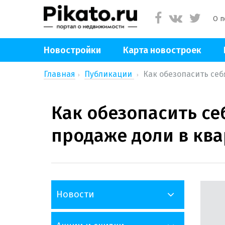
О п
Новостройки
Карта новостроек
Главная
Публикации
Как обезопасить себ
Как обезопасить се
продаже доли в кв
Новости