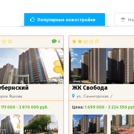
Популярные новостройки
На
6
убернский
ЖК Свобода
ероя Яцкова
ул. Семигорская /
 111 000 - 3 870 000 руб.
Цена:
1 699 000 - 3 224 550 ру