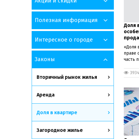
Акции и скидки
Полезная информация
Доля 
особе
прода
Интересное о городе
«Доля в
праве 
Законы
часть п
393
Вторичный рынок жилья
Аренда
Доля в квартире
Загородное жилье