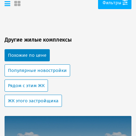
города можно в течение 5-7
двух минутах пешей
Фильтры
минут.
доступности находятся
гипермаркет «Табрис»,
несколько сетевых и
круглосуточных
супермаркетов, а также
несколько кафе, магазинов и
Другие жилые комплексы
бутиков. Жители комплекса
без проблем найдут в самом
близком доступе все, что им
Похожие по цене
может понадобиться — от
продуктов и предметов
обихода до одежды и
Популярные новостройки
бытовой техники. До
современного спортивного
комплекса премиум-уровня
Рядом с этим ЖК
XFit с бассейном - 5 минут
пешком.
ЖК этого застройщика
Рядом с ЖК расположено
Жилой комплекс «Тургенев»
большое количество учебных
расположен таким образом,
заведений для детей разных
что все необходимые