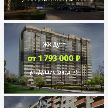
предчистовой отделке, это
не пропускают шум и
значит, что вы сможете
удерживают тепло
начинать ремонт «с нуля», не
тратя время и силы на
проведение «грязных»
строительных работ.
Отделка квартир в ЖК
ЖК Дуэт
"Стахановская, 1" это:
от 1 793 000 ₽
металлические двери
радиаторы отопления
тройные стеклопакеты,
стяжка пола
ул. Душистая, д. 79
застекленные балконы и лоджии
система пожарной безопасности
счётчики воды, тепла и
электричества