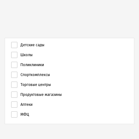
территории комплекса.
Чистый воздух, рядом нет
До современного
крупных промышленных
спортивного комплекса 5-10
предприятий.
минут на машине
Детские сады
Школы
Поликлиники
Удобная транспортная
Микрорайон в полной мере
развязка, легко добраться до
оснащен объектами
Спорткомплексы
крупных транспортных
здравоохранения:
магистралей
поликлиниками, аптеками и
Торговые центры
частными медицинскими
Продуктовые магазины
центрами.
Аптеки
МФЦ
К плюсам ЖК «Дубровка» также
относится