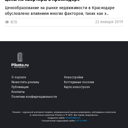
Ценообразование на рынке недвижимости в Краснодаре
обусловлено влиянием многих факторов, таких как э...
22 января 2019
870
О портале
Новостройки
Разместить рекламу
Коттеджные поселки
Публикации
Карта новостроек
Контакты
Политика конфиденциальности
Пикато – крупный интернет-портал, посвященный рынку новостроек, коттеджных поселков
и земельных участков Pikato.ru © 2017. Все права защищены.
Создание сайта:
WEBFORMULA
Техническая поддержка сайта
EXTYL-PRO