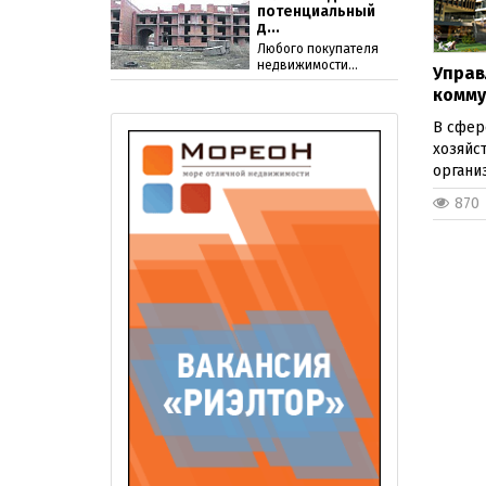
потенциальный
д...
Любого покупателя
недвижимости...
Управ
комму
В сфер
хозяйс
организ
870