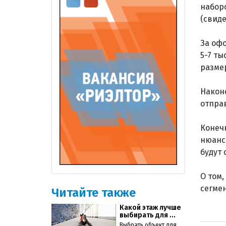
набор
(свиде
За офо
5-7 ты
размер
Наконе
отпра
Конечн
нюанс
будут
О том
сегме
Читайте также
Какой этаж лучше
выбирать для ...
Выбрать объект для