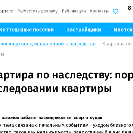
8
ортале
Разместить рекламу
Публикации
Контакты
Коттеджные поселки
Застройщики
Ипотек
ия квартиры, оставленной в наследство
Квартира по 
ры
артира по наследству: по
следовании квартиры
 законов избавит наследников от ссор и судов
 тема связана с печальным событием - уходом близкого 
ство, такое как недвижимость, дает отличный шанс реш