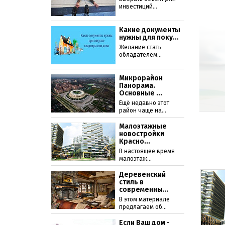
инвестиций...
Какие документы
нужны для поку...
Желание стать
обладателем...
Микрорайон
Панорама.
Основные ...
Ещё недавно этот
район чаще на...
Малоэтажные
новостройки
Красно...
В настоящее время
малоэтаж...
Деревенский
стиль в
современны...
В этом материале
предлагаем об...
Если Ваш дом -