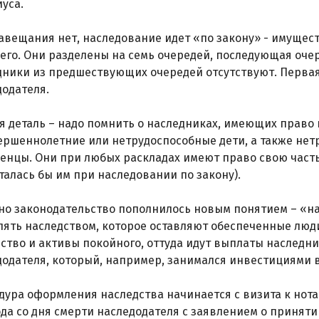
уса.
завещания нет, наследование идет «по закону» - имуще
его. Они разделены на семь очередей, последующая оче
ники из предшествующих очередей отсутствуют. Первая о
додателя.
я деталь – надо помнить о наследниках, имеющих право 
ершеннолетние или нетрудоспособные дети, а также нетр
енцы. Они при любых раскладах имеют право свою часть
алась бы им при наследовании по закону).
но законодательство пополнилось новым понятием – «на
лять наследством, которое оставляют обеспеченные люди
ство и активы покойного, оттуда идут выплаты наследн
додателя, который, например, занимался инвестициями 
ура оформления наследства начинается с визита к нотар
да со дня смерти наследодателя с заявлением о приняти