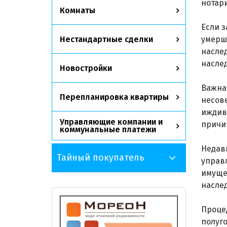
нотари
Комнаты
Если 
Нестандартные сделки
умерш
наслед
насле
Новостройки
Важна
Перепланировка квартиры
несов
иждив
Управляющие компании и
причит
коммунальные платежи
Недав
Тайный покупатель
управ
имуще
насле
Процед
полуго