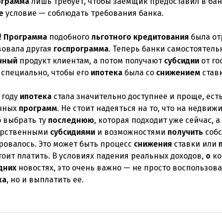
ограмма
лишь требует, чтобы заемщик предоставил в бан
е
условие — соблюдать требования банка.
!
Программа
подобного
льготного
кредитования
была отр
вовала другая
госпрограмма
. Теперь банки самостоятел
чный
продукт клиентам, а потом получают
субсидии
от го
 специально, чтобы его
ипотека
была со
снижением
ставк
году
ипотека
стала значительно доступнее и проще, ест
чных
программ
. Не стоит надеяться на то, что на недви
 выбрать ту
последнюю
, которая подходит уже сейчас,
арственными
субсидиями
и возможностями
получить
собс
ровалось. Это может быть процесс
снижения
ставки или
оит платить. В условиях падения реальных доходов,
о
ко
дних
новостях, это очень важно — не просто воспользов
ка
, но и выплатить ее.