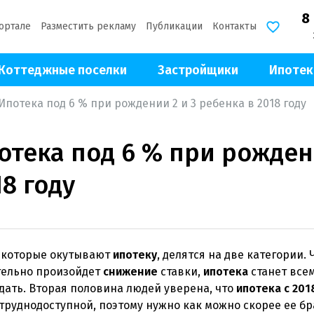
8
ортале
Разместить рекламу
Публикации
Контакты
Коттеджные поселки
Застройщики
Ипотек
Ипотека под 6 % при рождении 2 и 3 ребенка в 2018 году
отека под 6 % при рождени
18 году
, которые окутывают
ипотеку
, делятся на две категории. 
тельно произойдет
снижение
ставки,
ипотека
станет всем
дать. Вторая половина людей уверена, что
ипотека с 201
труднодоступной, поэтому нужно как можно скорее ее бр