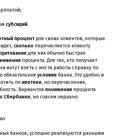
арплатой;
ом
субсидий
.
отный
процент
для своих клиентов, которые
видят,
сколько
перечисляется клиенту
едитование
для них обычно быстрее
нижения
процента. Для тех, кто получает
ни могут взять с места работы справку по
то обязательное
условие
банка. Это удобно и
латить по
ипотеке
, но перечисления,
обность. Вариантов
понижения
процента
 в
Сбербанке
, но совсем недавно
ных банков, успешно реализуются разными