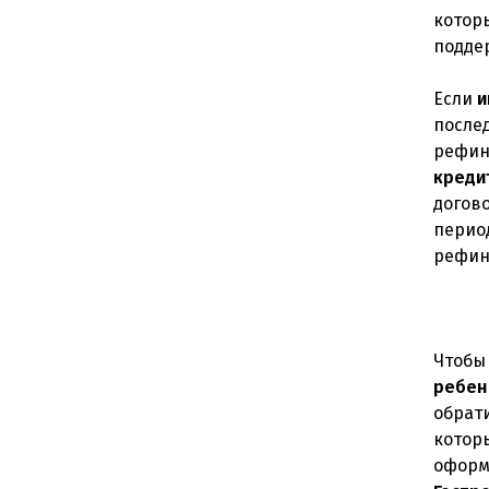
котор
подде
Если
и
послед
рефин
креди
догов
перио
рефин
Чтобы
ребен
обрат
котор
оформ