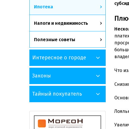
субси
Ипотека
Плюс
Налоги и недвижимость
Неско
плате
Полезные советы
проср
больш
владе
Интересное о городе
Что и
Законы
Снизи
Тайный покупатель
Основ
Лояль
Увели