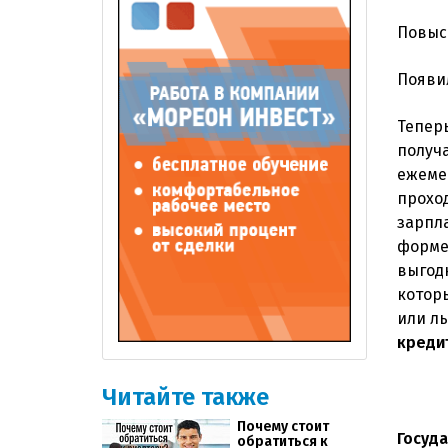
Повыс
Появи
Тепер
получа
ежеме
прохо
зарпла
форм
выгодн
котор
или л
креди
Читайте также
Почему стоит
Госуд
обратиться к