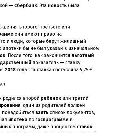
кой —
Сбербанк
. Эта
новость
была
ождения второго, третьего или
рамме
они имеют право на
 что и люди, которые берут жилищный
 ипотеки бы не был указан в изначальном
вок
. После того, как закончится
льготный
ударственный
показатель — ставку
ря
2018
года эта
ставка
составляла 9,75%.
ак родился второй
ребенок
или третий
ирования
, один из родителей должен
м понадобиться
взять
список документов,
бная
ипотека
по
госпрограмме
в
чных
программ, даже процентом
ставок
.