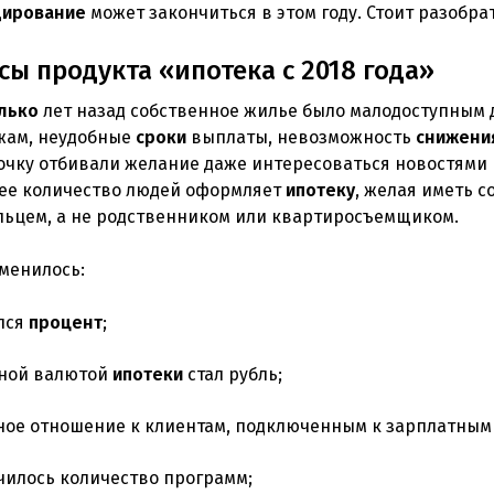
дирование
может закончиться в этом году. Стоит разобрат
ы продукта «ипотека с 2018 года»
лько
лет назад собственное жилье было малодоступным
жам, неудобные
сроки
выплаты, невозможность
снижени
очку отбивали желание даже интересоваться новостями
ее количество людей оформляет
ипотеку
, желая иметь с
льцем, а не родственником или квартиросъемщиком.
зменилось:
лся
процент
;
ной валютой
ипотеки
стал рубль;
ное отношение к клиентам, подключенным к зарплатным
чилось количество программ;