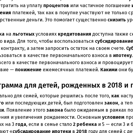
отратить на уплату
процентов
или частичное погашение
ения
платежей, так как в покупке участвуют не только 
арственные деньги. Это помогает существенно
снизить
ур
ка
на
льготных
условиях
кредитования
доступна также с
о вида. Для того, чтобы воспользоваться
субсидировани
 контракту, а затем запросить остаток на своем счете.
Су
ьзоваться в качестве первоначального взноса в
ипотеку
всего в качестве первоначального взноса и провоцируе
твие —
понижение
ежемесячных платежей.
Какими
они бу
рамма для детей, рожденных в 2018 и 
ально для семей, которые решились после того,
как
наст
го
или последующих детей, был подготовлен
закон
, а те
ки
. Появление этого
закона
было ожидаемым в рамках по
ения и увеличения рождаемости. Основным
условием
про
ых на 3
года
, если в семье стало
2
ребенка
и 5 — если 3 и 
ают «
субсидирование
ипотеки
в
2018
году для семей с д