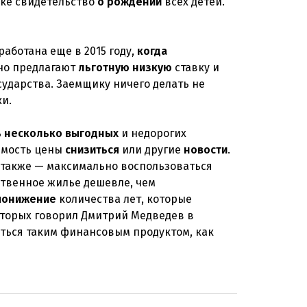
ке свидетельство
о
рождении
всех детей.
аботана еще в 2015 году,
когда
ьно предлагают
льготную
низкую
ставку и
сударства. Заемщику ничего делать не
и.
ь
несколько
выгодных
и недорогих
жимость цены
снизиться
или другие
новости
.
 а также — максимально воспользоваться
твенное жилье дешевле, чем
понижение
количества лет, которые
торых говорил Дмитрий Медведев в
аться таким финансовым продуктом, как