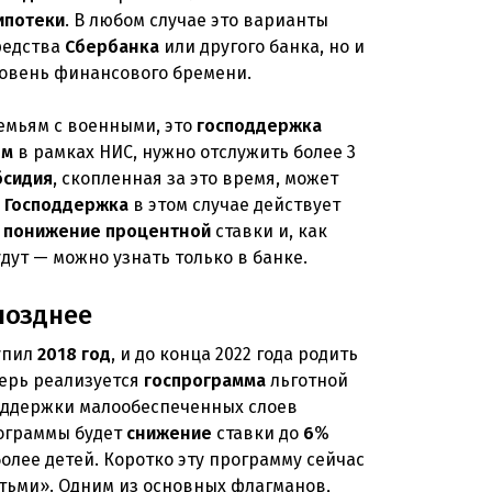
ипотеки
. В любом случае это варианты
средства
Сбербанка
или другого банка, но и
овень финансового бремени.
емьям с военными, это
господдержка
ем
в рамках НИС, нужно отслужить более 3
бсидия
, скопленная за это время, может
.
Господдержка
в этом случае действует
т
понижение
процентной
ставки и, как
дут — можно узнать только в банке.
позднее
упил
2018
год
, и до конца 2022 года родить
перь реализуется
госпрограмма
льготной
ддержки малообеспеченных слоев
граммы будет
снижение
ставки до
6
%
более детей. Коротко эту программу сейчас
етьми». Одним из основных флагманов,