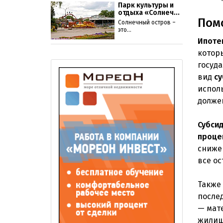
Парк культуры и
отдыха «Солнеч...
Пом
Солнечный остров –
это...
Ипоте
которы
госуда
вид
су
исполь
долже
Субси
проце
сниж
все о
Также
после
— мат
жилищ