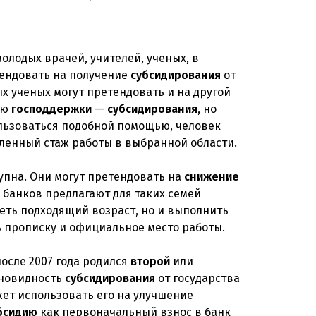
олодых врачей, учителей, ученых, в
етендовать на получение
субсидирования
от
х ученых могут претендовать и на другой
ью
господдержки
—
субсидирования
, но
пользоваться подобной помощью, человек
еленный стаж работы в выбранной области.
тупна. Они могут претендовать на
снижение
 банков предлагают для таких семей
меть подходящий возраст, но и выполнить
ь прописку и официальное место работы.
после 2007 года родился
второй
или
зновидность
субсидирования
от государства
ет использовать его на улучшение
бсидию
как первоначальный взнос в банк