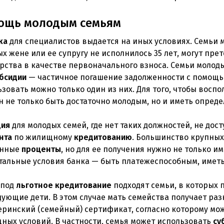
ощь молодым семьям
ка
для специалистов выдается на иных условиях. Семьи м
х жене или ее супругу не исполнилось 35 лет, могут пр
рства в качестве первоначального взноса. Семьи молоды
бсидии
— частичное погашение задолженности с помощ
зовать можно только один из них. Для того, чтобы вос
н не только быть достаточно молодым, но и иметь опред
дия
для молодых семей, где нет таких должностей, не дос
нта
по жилищному
кредитованию
. Большинство крупных
енные
проценты
, но для ее получения нужно не только и
стальные условия банка — быть платежеспособным, имет
 под
льготное
кредитование
подходят семьи, в которых 
дующие дети. В этом случае мать семейства получает ра
еринский (семейный) сертификат, согласно которому мож
ных условий. В частности, семья может использовать
су