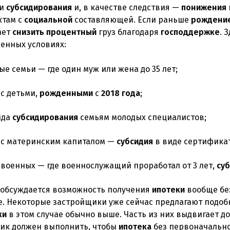
ми
субсидирования
и, в качестве следствия —
понижения
ктам с
социальной
составляющей. Если раньше
рождени
ает
снизить
процентный
груз благодаря
господдержке
. 
ченных условиях:
е семьи — где один муж или жена до 35 лет;
 с детьми,
рожденными
с
2018
года
;
ида
субсидирования
семьям молодых специалистов;
 с материнским капиталом —
субсидия
в виде сертификат
 военных — где военнослужащий проработал от 3 лет,
су
 обсуждается возможность получения
ипотеки
вообще бе
е. Некоторые застройщики уже сейчас предлагают подо
ки
в этом случае обычно выше. Часть из них выдвигает 
ик должен выполнить, чтобы
ипотека
без первоначальног