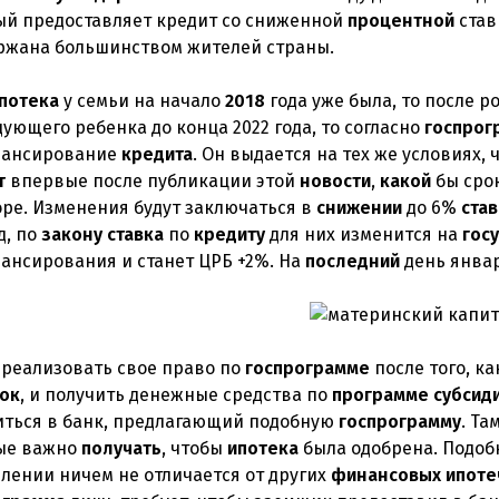
ый предоставляет кредит со сниженной
процентной
став
ржана большинством жителей страны.
потека
у семьи на начало
2018
года уже была, то после р
ующего ребенка до конца 2022 года, то согласно
госпрог
ансирование
кредита
. Он выдается на тех же условиях,
т
впервые после публикации этой
новости
,
какой
бы срок
оре. Изменения будут заключаться в
снижении
до 6%
ста
д, по
закону
ставка
по
кредиту
для них изменится на
гос
ансирования и станет ЦРБ +2%. На
последний
день янва
 реализовать свое право по
госпрограмме
после того, к
ок
, и получить денежные средства по
программе
субсид
иться в банк, предлагающий подобную
госпрограмму
. Та
ые важно
получать
, чтобы
ипотека
была одобрена. Подо
лении ничем не отличается от других
финансовых
ипоте