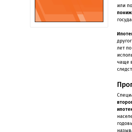
или п
пониж
госуд
Ипоте
другог
лет по
испол
чаще 
следс
Прог
Специ
второ
ипоте
насел
годов
назыв