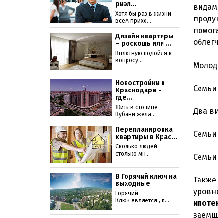
риэл...
вида
Хотя бы раз в жизни
проду
всем прихо...
помог
Дизайн квартиры
облег
– роскошь или ...
Вплотную подойдя к
вопросу...
Молоды
Новостройки в
Семьи
Краснодаре -
где...
Жить в столице
Два в
Кубани жела...
Перепланировка
Семьи
квартиры в Крас...
Сколько людей —
столько мн...
Семьи
В Горячий ключ на
Также
выходные
уровн
Горячий
Ключ является , п...
ипоте
заемщ