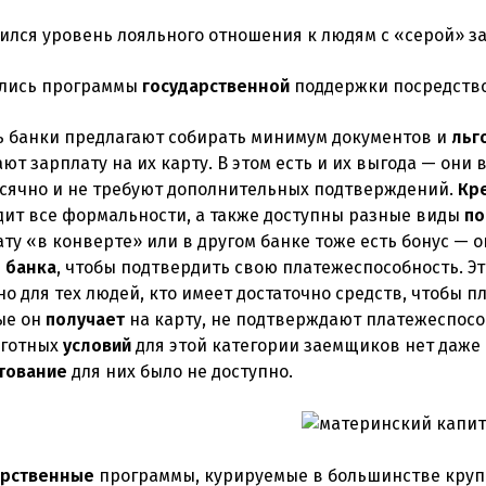
ился уровень лояльного отношения к людям с «серой» з
лись программы
государственной
поддержки посредств
ь банки предлагают собирать минимум документов и
льг
ют зарплату на их карту. В этом есть и их выгода — они 
сячно и не требуют дополнительных подтверждений.
Кр
дит все формальности, а также доступны разные виды
по
ту «в конверте» или в другом банке тоже есть бонус — о
е
банка
, чтобы подтвердить свою платежеспособность. Э
о для тех людей, кто имеет достаточно средств, чтобы п
ые он
получает
на карту, не подтверждают платежеспос
ьготных
условий
для этой категории заемщиков нет даже
тование
для них было не доступно.
арственные
программы, курируемые в большинстве круп