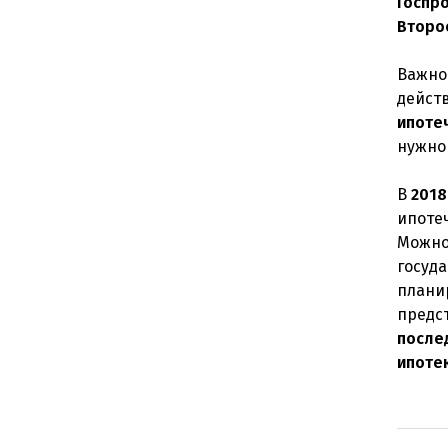
Госпр
Второ
Важно
дейст
ипоте
нужно
В
2018
ипоте
Можно
госуд
плани
предст
после
ипоте