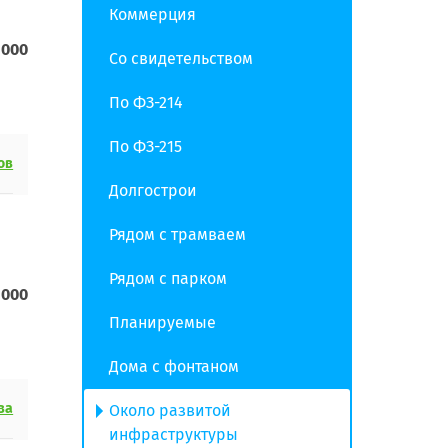
Коммерция
 000
Со свидетельством
По ФЗ-214
По ФЗ-215
ов
Долгострои
Рядом с трамваем
Рядом с парком
 000
Планируемые
Дома с фонтаном
ва
Около развитой
инфраструктуры