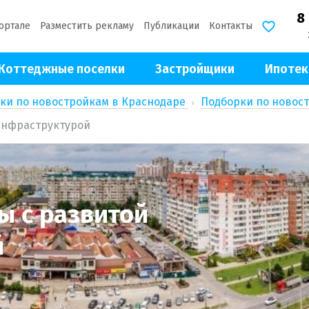
8
ортале
Разместить рекламу
Публикации
Контакты
Коттеджные поселки
Застройщики
Ипотек
ки по новостройкам в Краснодаре
Подборки по новос
инфраструктурой
 с развитой
й