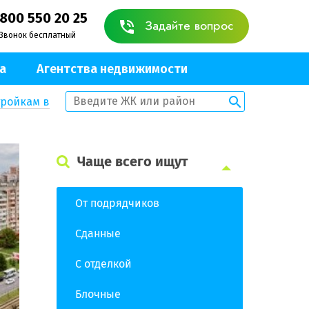
 800 550 20 25
Задайте вопрос
Звонок бесплатный
а
Агентства недвижимости
тройкам в
Чаще всего ищут
От подрядчиков
Сданные
С отделкой
Блочные