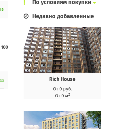
По условиям покупки
ыв
Недавно добавленные
4 100
Rich House
ов
От 0 руб.
2
От 0 м