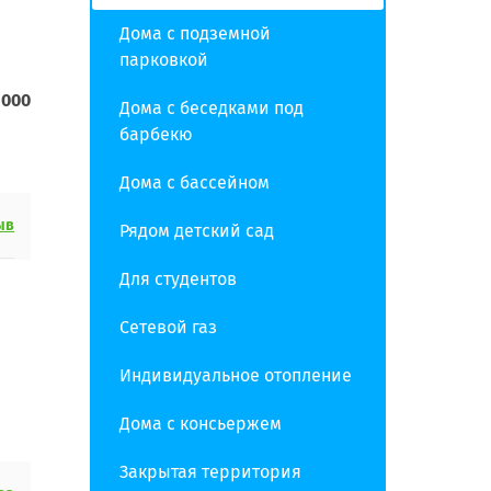
Дома с подземной
парковкой
 000
Дома с беседками под
барбекю
Дома с бассейном
ыв
Рядом детский сад
Для студентов
Сетевой газ
Индивидуальное отопление
Дома с консьержем
Закрытая территория