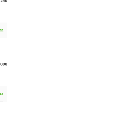
1 250
ов
 000
ва