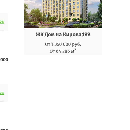
ов
ЖК Дом на Кирова,199
От 1 350 000 руб.
2
От 64 286 м
 000
ов