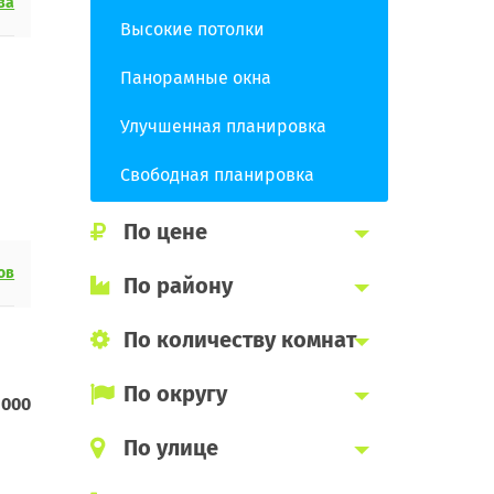
ва
Высокие потолки
Панорамные окна
Улучшенная планировка
Свободная планировка
По цене
ов
По району
По количеству комнат
По округу
 000
По улице