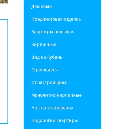
Дешевые
Предчистовая отделка
Квартиры под ключ
Кирпичные
Вид на Кубань
Строящиеся
От застройщика
Монолитно-кирпичные
На этапе котлована
Недорогие квартиры