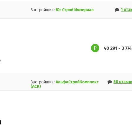
1 отз
Застройщик:
Юг Строй Империал
40 291 - 3 77
)
50 отзыв
Застройщик:
АльфаСтройКомплекс
(АСК)
а