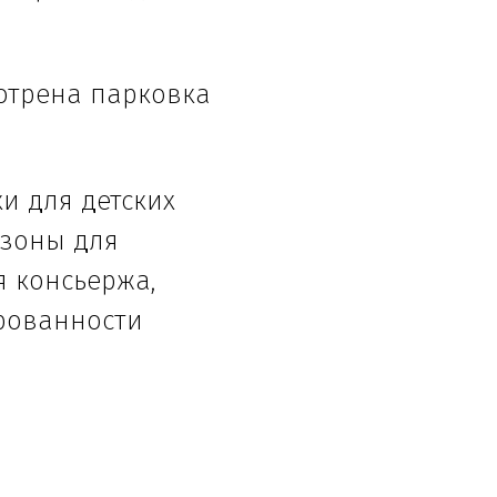
отрена парковка
и для детских
 зоны для
я консьержа,
рованности