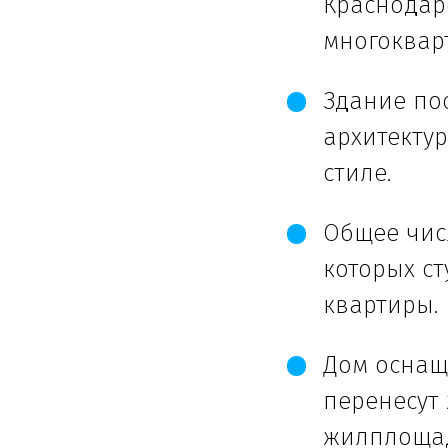
Краснодар
многоквар
Здание по
архитекту
стиле.
Общее чис
которых ст
квартиры.
Дом оснащ
перенесут
жилплощад