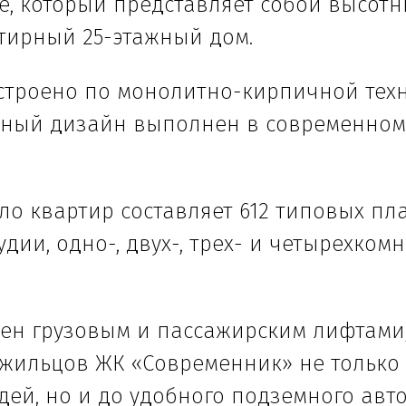
е, который представляет собой высот
тирный 25-этажный дом.
строено по монолитно-кирпичной техн
рный дизайн выполнен в современном
ло квартир составляет 612 типовых пл
удии, одно-, двух-, трех- и четырехком
ен грузовым и пассажирским лифтами,
 жильцов ЖК «Современник» не только 
ей, но и до удобного подземного авт