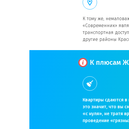
К тому же, немалов
«Современник» явля
транспортная доступ
другие районы Кра
К плюсам Ж
Квартиры сдаются в 
это значит, что вы 
«с нуля», не тратя в
проведение «грязны