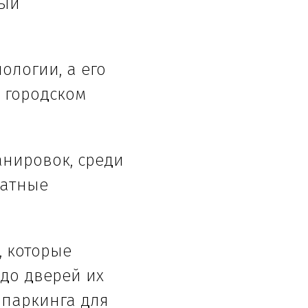
ный
ологии, а его
 городском
анировок, среди
натные
 которые
до дверей их
опаркинга для