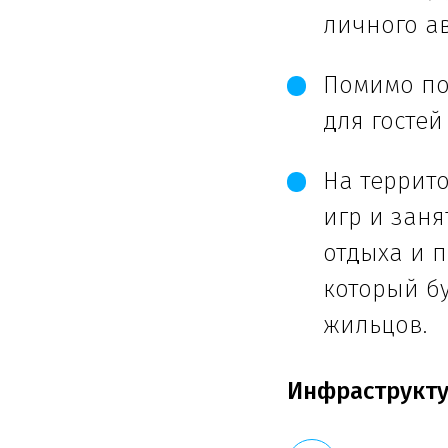
личного а
Помимо по
для гостей
На террит
игр и зан
отдыха и п
который б
жильцов.
Инфраструкту