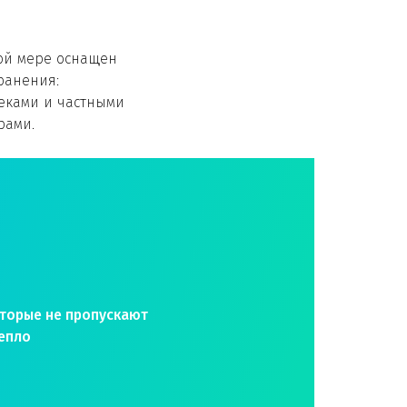
ой мере оснащен
ранения:
еками и частными
рами.
оторые не пропускают
епло