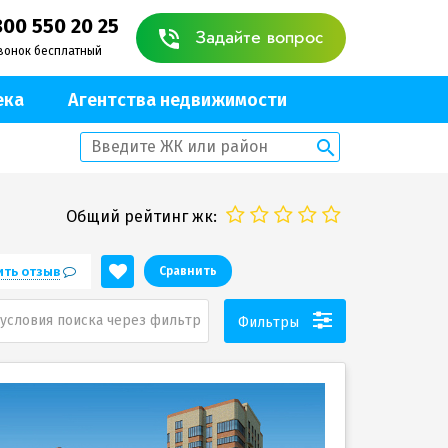
800 550 20 25
Задайте вопрос
вонок бесплатный
ека
Агентства недвижимости
Общий рейтинг жк:
ить отзыв
Сравнить
условия поиска через фильтр
Фильтры