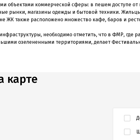
и объектами коммерческой сферы: в пешем доступе от
ные рынки, магазины одежды и бытовой техники. Жильцы
оне ЖК также расположено множество кафе, баров и рест
инфраструктуры, необходимо отметить, что в ФМР, где р
ольшими озелененными территориями, делает Фестиваль
а карте
Д
Ш