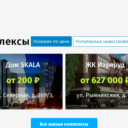
плексы
Похожие по цене
Популярные новострой
Дом SKALA
ЖК Изумруд
от 200 ₽
от 627 000 
. Северная, д. 269/3
ул. Рымникская, д.
Все жилые комплексы