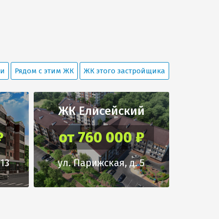
ки
Рядом с этим ЖК
ЖК этого застройщика
ЖК Елисейский
₽
от 760 000 ₽
 13
ул. Парижская, д. 5