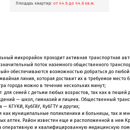
Площадь квартир:
от 44.6 до 44.6 кв.м.
льный микрорайон проходит активная транспортная авт
 значительный поток наземного общественного транспор
ый» обеспечиваются возможностью добраться до любой т
вайная линия, которая доставит их в требуемое место б
тра города можно в течение нескольких минут;
 для семей с детьми любых возрастов, так как в пешей
дений — школ, гимназий и лицеев. Общественный трансп
— КГУКИ, КубГАУ, КубГТУ и других;
я как муниципальные поликлиники и больницы, так и м
чных аптек. Район известен еще и расположенной в нем
на оперативную и квалифицированную медицинскую помо