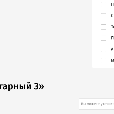
П
С
Т
П
А
тарный 3»
Вы можете уточнит