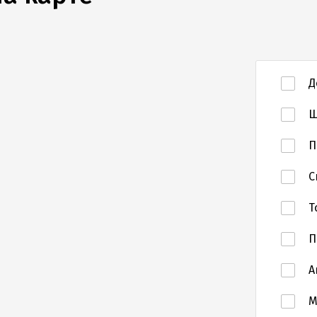
Д
Ш
П
С
Т
П
А