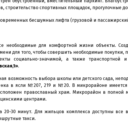
трен обустроенный, вместительный паркинг. Благоуст
в, строительство спортивных площадок, прогулочные до
 современных бесшумных лифта (грузовой и пассажирский
се необходимые для комфортной жизни объекты. Созд
емени для того, чтобы совершить необходимые покупки, п
екты социально-значимой, а также транспортной и
вская,1»
.
ная возможность выбора школы или детского сада, непо
енка в ясли №207, 219 и №20. В микрорайоне имеется 
асположен православный храм. Микрорайон в полной м
ицинскими центрами.
а 20-30 минут. Для жильцов комплекса доступны все в
ршрутные такси.