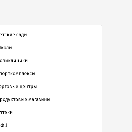
етские сады
колы
оликлиники
порткомплексы
орговые центры
родуктовые магазины
птеки
МФЦ