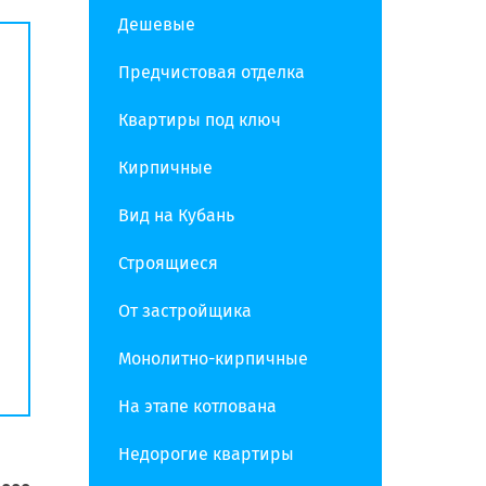
Дешевые
Предчистовая отделка
Квартиры под ключ
Кирпичные
Вид на Кубань
Строящиеся
От застройщика
Монолитно-кирпичные
На этапе котлована
Недорогие квартиры