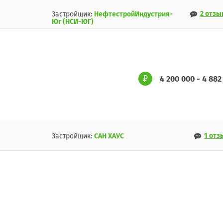
2 отзы
Застройщик:
НефтестройИндустрия-
Юг (НСИ-ЮГ)
4 200 000 - 4 882
1 отз
Застройщик:
САН ХАУС