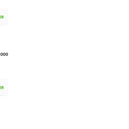
ов
 000
ов