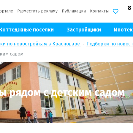
8
ортале
Разместить рекламу
Публикации
Контакты
Коттеджные поселки
Застройщики
Ипотек
ки по новостройкам в Краснодаре
Подборки по новос
ким садом
 рядом с детским садом