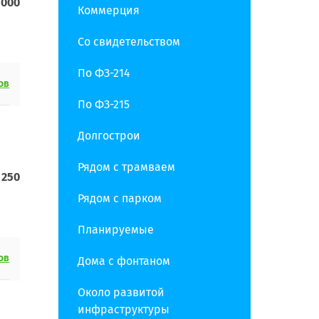
 000
Коммерция
Со свидетельством
По ФЗ-214
ов
По ФЗ-215
Долгострои
Рядом с трамваем
1 250
Рядом с парком
Планируемые
ов
Дома с фонтаном
Около развитой
инфраструктуры