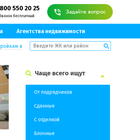
 800 550 20 25
Задайте вопрос
Звонок бесплатный
а
Агентства недвижимости
тройкам в
Чаще всего ищут
От подрядчиков
Сданные
С отделкой
Блочные