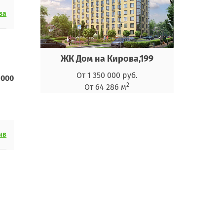
ва
ЖК Дом на Кирова,199
От 1 350 000 руб.
 000
2
От 64 286 м
ыв