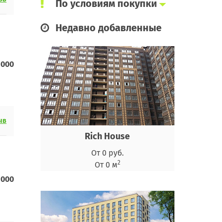
По условиям покупки
Недавно добавленные
 000
ыв
Rich House
От 0 руб.
2
От 0 м
 000