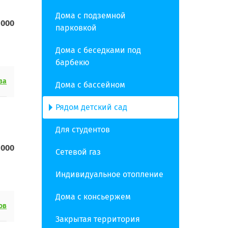
Дома с подземной
 000
парковкой
Дома с беседками под
барбекю
ва
Дома с бассейном
Рядом детский сад
Для студентов
 000
Сетевой газ
Индивидуальное отопление
Дома с консьержем
ов
Закрытая территория