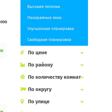
Высокие потолки
Панорамные окна
 000
Улучшенная планировка
Свободная планировка
ов
По цене
По району
По количеству комнат
По округу
По улице
ов