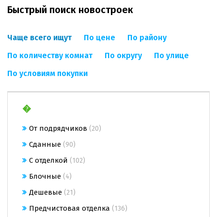
Быстрый поиск новостроек
Чаще всего ищут
По цене
По району
По количеству комнат
По округу
По улице
По условиям покупки
�
От подрядчиков
(20)
Сданные
(90)
С отделкой
(102)
Блочные
(4)
Дешевые
(21)
Предчистовая отделка
(136)