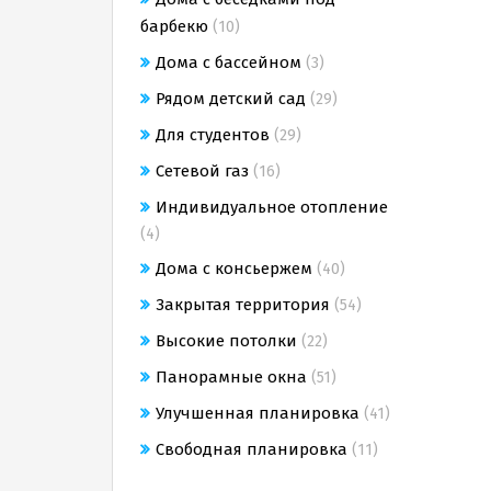
барбекю
(10)
Дома с бассейном
(3)
Рядом детский сад
(29)
Для студентов
(29)
Сетевой газ
(16)
Индивидуальное отопление
(4)
Дома с консьержем
(40)
Закрытая территория
(54)
Высокие потолки
(22)
Панорамные окна
(51)
Улучшенная планировка
(41)
Свободная планировка
(11)