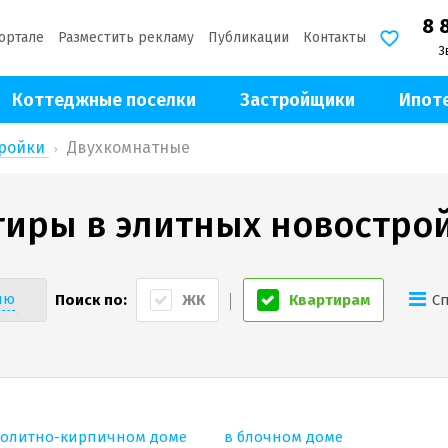
8 
ортале
Разместить рекламу
Публикации
Контакты
З
Коттеджные поселки
Застройщики
Ипот
тройки
Двухкомнатные
иры в элитных новострой
ию
Поиск по:
ЖК
Квартирам
С
ые)
нолитно-кирпичном доме
в блочном доме