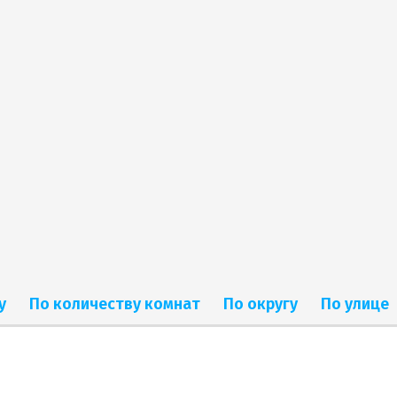
у
По количеству комнат
По округу
По улице