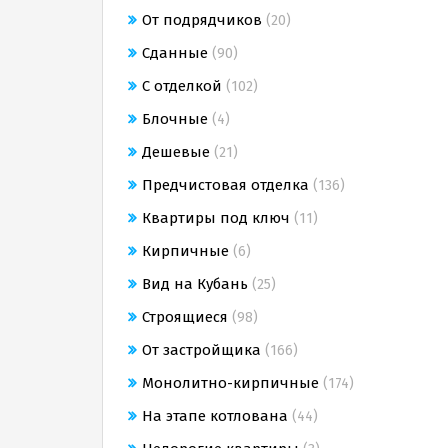
От подрядчиков
(20)
Сданные
(90)
С отделкой
(102)
Блочные
(4)
Дешевые
(21)
Предчистовая отделка
(136)
Квартиры под ключ
(11)
Кирпичные
(6)
Вид на Кубань
(25)
Строящиеся
(98)
От застройщика
(166)
Монолитно-кирпичные
(174)
На этапе котлована
(44)