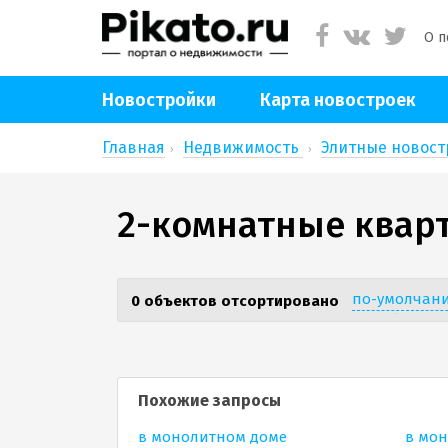
О п
Новостройки
Карта новостроек
Главная
Недвижимость
Элитные новос
2-комнатные кварт
по-умолчан
0 объектов отсортировано
цена (дешев
Похожие запросы
в монолитном доме
в мо