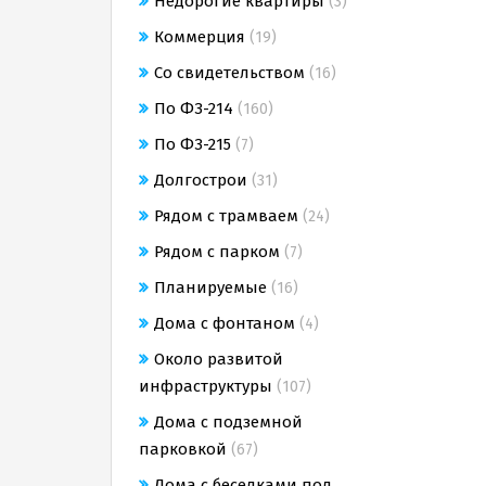
Недорогие квартиры
(3)
Коммерция
(19)
Со свидетельством
(16)
По ФЗ-214
(160)
По ФЗ-215
(7)
Долгострои
(31)
Рядом с трамваем
(24)
Рядом с парком
(7)
Планируемые
(16)
Дома с фонтаном
(4)
Около развитой
инфраструктуры
(107)
Дома с подземной
парковкой
(67)
Дома с беседками под