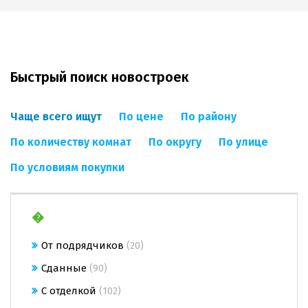
Быстрый поиск новостроек
Чаще всего ищут
По цене
По району
По количеству комнат
По округу
По улице
По условиям покупки
�
От подрядчиков
(20)
Сданные
(90)
С отделкой
(102)