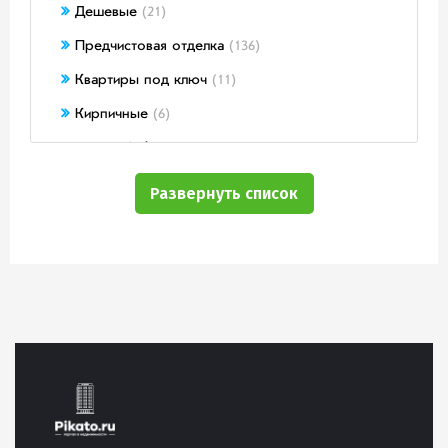
Дешевые
(21)
Предчистовая отделка
(136)
Квартиры под ключ
(11)
Кирпичные
(6)
Вид на Кубань
(25)
Строящиеся
(98)
Развернуть список
От застройщика
(166)
Монолитно-кирпичные
(174)
На этапе котлована
(44)
Недорогие квартиры
(3)
Коммерция
(19)
Со свидетельством
(16)
По ФЗ-214
(160)