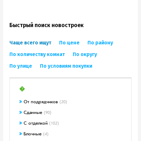
Быстрый поиск новостроек
Чаще всего ищут
По цене
По району
По количеству комнат
По округу
По улице
По условиям покупки
�
От подрядчиков
(20)
Сданные
(90)
С отделкой
(102)
Блочные
(4)