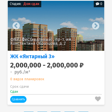
Стадия:
Дом сдан
0
ФМР (Фестивальный)
, пр-т. им.
ФМ
Константина Образцова, д. 2
Ко
ЖК «Янтарный 3»
2,000,000 - 2,000,000 ₽
- руб./м²
0 видов планировок
Срок сдачи
Сдан
Сравнить