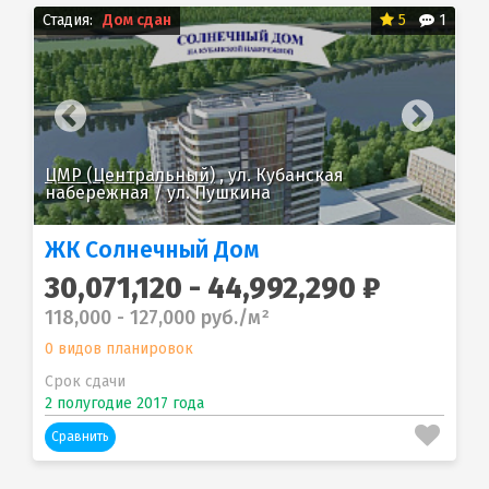
Стадия:
Дом сдан
5
1
ЦМР (Центральный)
, ул. Кубанская
ЦМ
набережная / ул. Пушкина
на
ЖК Солнечный Дом
30,071,120 - 44,992,290 ₽
118,000 - 127,000 руб./м²
0 видов планировок
Срок сдачи
2 полугодие 2017 года
Сравнить