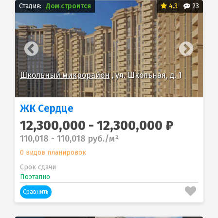
Стадия:
Дом строится
4.3
23
Школьный микрорайон
, ул. Школьная, д. 1
Шк
ЖК Сердце
12,300,000 - 12,300,000 ₽
110,018 - 110,018 руб./м²
0 видов планировок
Срок сдачи
Поэтапно
Сравнить