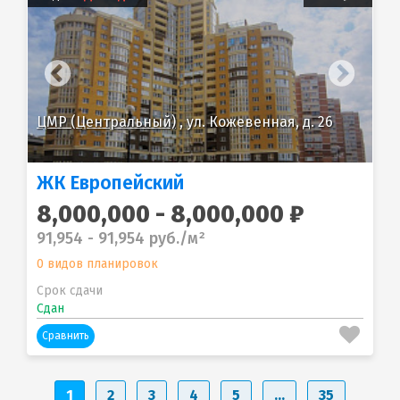
ЦМР (Центральный)
, ул. Кожевенная, д. 26
ЦМ
ЖК Европейский
8,000,000 - 8,000,000 ₽
91,954 - 91,954 руб./м²
0 видов планировок
Срок сдачи
Сдан
Сравнить
1
2
3
4
5
...
35