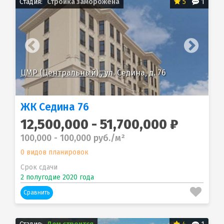
Стадия:
Стройка заморожена
5
1
ЦМР (Центральный)
, ул. Седина, д. 76
ЦМ
ЖК Седина 76
12,500,000 - 51,700,000 ₽
100,000 - 100,000 руб./м²
0 видов планировок
Срок сдачи
2 полугодие 2020 года
Сравнить