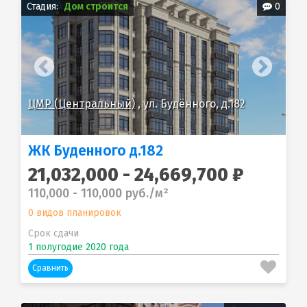
Стадия:
Дом строится
0
ЦМР (Центральный)
, ул. Будённого, д.182
ЦМ
ЖК Буденного д.182
21,032,000 - 24,669,700 ₽
110,000 - 110,000 руб./м²
0 видов планировок
Срок сдачи
1 полугодие 2020 года
Сравнить