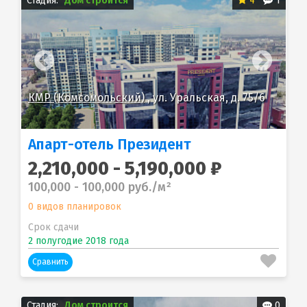
Стадия:
Дом строится
4
1
КМР (Комсомольский)
, ул. Уральская, д. 75/6
КМ
Апарт-отель Президент
2,210,000 - 5,190,000 ₽
100,000 - 100,000 руб./м²
0 видов планировок
Срок сдачи
2 полугодие 2018 года
Сравнить
Стадия:
Дом строится
0