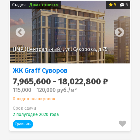
Стадия:
Дом строится
5
5
ЦМР (Центральный)
, ул. Суворова, д.75
ЦМ
ЖК Graff Суворов
7,965,600 - 18,022,800 ₽
115,000 - 120,000 руб./м²
0 видов планировок
Срок сдачи
2 полугодие 2020 года
Сравнить