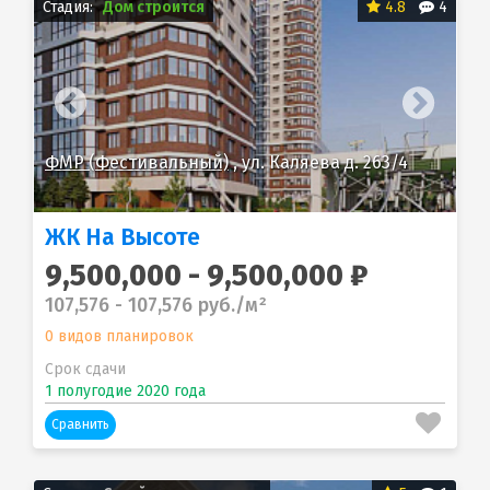
Стадия:
Дом строится
4.8
4
ФМР (Фестивальный)
, ул. Каляева д. 263/4
ФМ
ЖК На Высоте
9,500,000 - 9,500,000 ₽
107,576 - 107,576 руб./м²
0 видов планировок
Срок сдачи
1 полугодие 2020 года
Сравнить