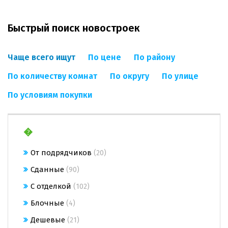
Быстрый поиск новостроек
Чаще всего ищут
По цене
По району
По количеству комнат
По округу
По улице
По условиям покупки
�
От подрядчиков
(20)
Сданные
(90)
С отделкой
(102)
Блочные
(4)
Дешевые
(21)