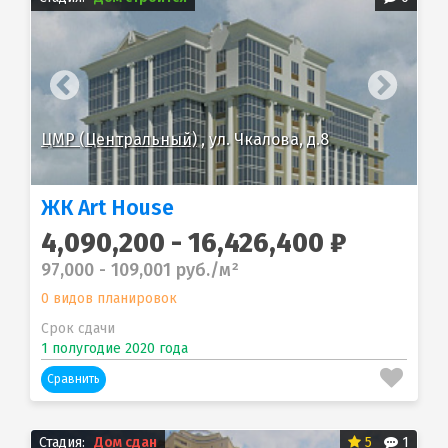
ЦМР (Центральный)
, ул. Чкалова, д.8
ЦМ
ЖК Art House
4,090,200 - 16,426,400 ₽
97,000 - 109,001 руб./м²
0 видов планировок
Срок сдачи
1 полугодие 2020 года
Сравнить
Стадия:
Дом сдан
5
1