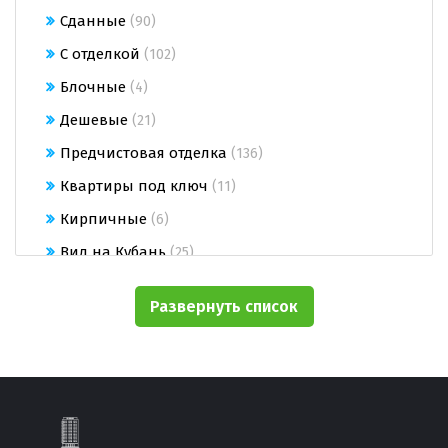
Сданные
(90)
С отделкой
(102)
Блочные
(4)
Дешевые
(21)
Предчистовая отделка
(136)
Квартиры под ключ
(11)
Кирпичные
(6)
Вид на Кубань
(25)
Строящиеся
(98)
Развернуть список
От застройщика
(166)
Монолитно-кирпичные
(174)
На этапе котлована
(44)
Недорогие квартиры
(3)