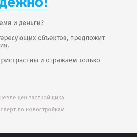
адежно!
емя и деньги?
тересующих объектов, предложит
ия.
пристрастны и отражаем только
.
шевле цен застройщика
ксперт по новостройкам