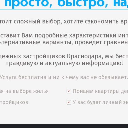
 просто, быстро, н
тоит сложный выбор, хотите сэкономить вр
доставит Вам подробные характеристики ин
ьтернативные варианты, проведет сравнен
надежных застройщиков Краснодара, мы бес
правдивую и актуальную информацию!
Услуга бесплатна и ни к чему вас не обязывает
я на выборе жилья
Поищем квартиры де
стройщиков
У вас будет личный э