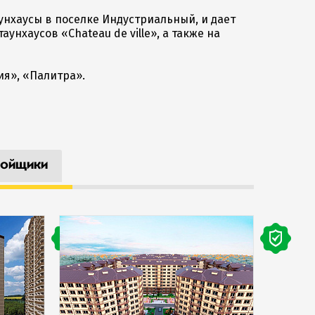
аунхаусы в поселке Индустриальный, и дает
нхаусов «Chateau de ville», а также на
я», «Палитра».
ойщики