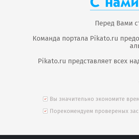
С нами
Перед Вами с
Команда портала Pikato.ru пре
ал
Pikato.ru представляет всех 
Вы значительно экономите врем
Порекомендуем провереных за