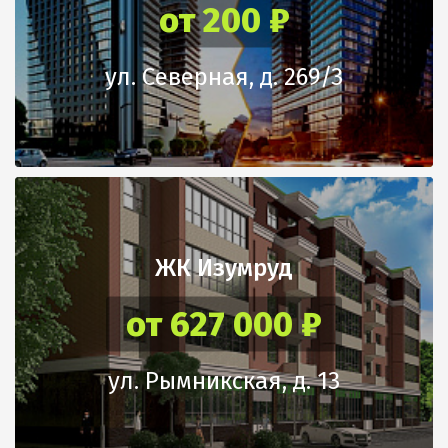
от 200 ₽
ул. Северная, д. 269/3
ЖК Изумруд
от 627 000 ₽
ул. Рымникская, д. 13