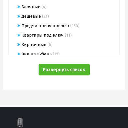
Блочные
(4)
Дешевые
(21)
Предчистовая отделка
(136)
Квартиры под ключ
(11)
Кирпичные
(6)
Вид на Кубань
(25)
Строящиеся
(98)
Развернуть список
От застройщика
(166)
Монолитно-кирпичные
(174)
На этапе котлована
(44)
Недорогие квартиры
(3)
Коммерция
(19)
Со свидетельством
(16)