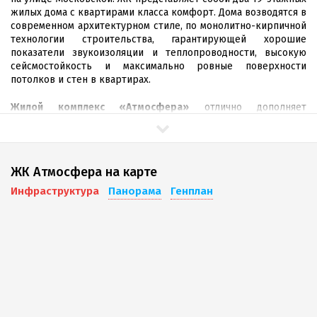
жилых дома с квартирами класса комфорт. Дома возводятся в
современном архитектурном стиле, по монолитно-кирпичной
технологии строительства, гарантирующей хорошие
показатели звукоизоляции и теплопроводности, высокую
сейсмостойкость и максимально ровные поверхности
потолков и стен в квартирах.
Жилой комплекс «Атмосфера»
отлично дополняет
застройку микрорайона и гармонично вписывается в него.
Проектируя комплекс, застройщиками были предусмотрены
все аспекты и детали счастливой и комфортной жизни
ЖК Атмосфера на карте
каждой семьи. Современные решения учтены не только в
архитектуре комплекса, но и в оформлении придомовой
Инфраструктура
Панорама
Генплан
территории: паркинг для автомобилей, специальные зоны
отдыха на свежем воздухе, безопасные детские и спортивные
площадки, качественное уличное освещение, а также
современная система безопасности создадут комфортную
атмосферу для жизни.
Каждый подъезд оснащен двумя скоростными, бесшумными
лифтами: пассажирским и грузовым.