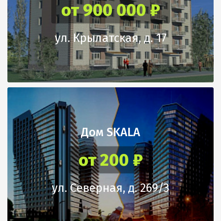
от 900 000 ₽
безналичным путем, также при оплате есть возможность
использовать средства материнского капитала или
ипотечного кредита. Существует возможность
предоставления рассрочки на индивидуально-разработанных
ул. Крылатская, д. 17
условиях.
Застройщик регулярно предлагает акции и скидки.
Дом SKALA
от 200 ₽
ул. Северная, д. 269/3