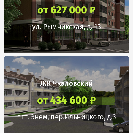
от 627 000 ₽
ул. Рымникская, д. 13
ЖК Чкаловский
от 434 600 ₽
пгт. Энем, пер.Ильницкого, д.3