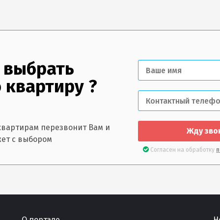
 выбрать
 квартиру ?
квартирам перезвонит Вам и
Жду зво
ет с выбором
Согласен на обработку
п
О портале
Н