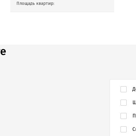
Площадь квартир:
те
Д
Ш
П
С