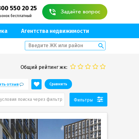
800 550 20 25
Задайте вопрос
вонок бесплатный
ека
Агентства недвижимости
Общий рейтинг жк:
ить отзыв
Сравнить
условия поиска через фильтр
Фильтры