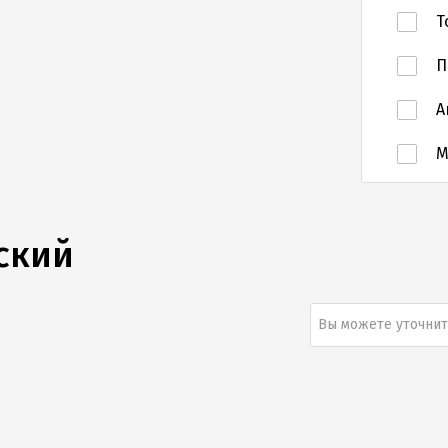
Т
П
А
ский
Вы можете уточнит