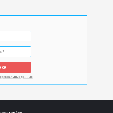
нка
ерсональных данных
овостройки