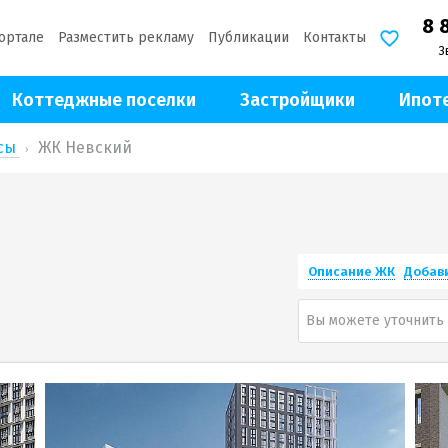
8 
ортале
Разместить рекламу
Публикации
Контакты
З
Коттеджные поселки
Застройщики
Ипот
ксы
ЖК Невский
Описание ЖК
Добав
Вы можете уточнить 