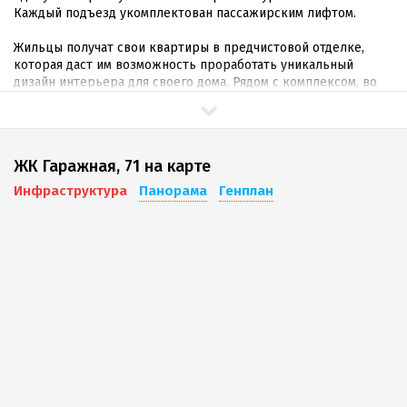
Каждый подъезд укомплектован пассажирским лифтом.
Жильцы получат свои квартиры в предчистовой отделке,
которая даст им возможность проработать уникальный
дизайн интерьера для своего дома. Рядом с комплексом, во
внутреннем дворе, будут располагаться площадки для
детских игр и спортивных занятий, наземный автомобильный
паркинг, а также озелененные рекреационные зоны для всей
семьи.
ЖК Гаражная, 71 на карте
Инфраструктура
Инфраструктура
Панорама
Генплан
Фестивальный микрорайон, в котором расположен
жилищный комплекс «Гаражная, 71»
является престижным и
развитым. На данный момент ведется его активная застройка:
вместе с новыми домами возводятся и объекты
инфраструктуры, такие как детские сады и
общеобразовательные школы, открываются новые магазины
и аптеки, чтобы сделать проживание жильцов микрорайона
комфортнее и обеспеченнее.
Район не только развивает инфраструктуру, но и обладает
уже готовой: ФМР располагается по соседству с Центральным