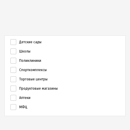
В непосредственной близости
В районе есть достаточное
от ЖК «Подсолнухи»
количество торговых
располагается две
комплексов, супермаркеты
общеобразовательных школы
«Магнит», в том числе и
Детские сады
(№№93 и 66), два детских сада
круглосуточные, рынки,
(№№216 и 85). Застройщик
небольшие магазинчики
Школы
планирует построить на
продуктов. Для закупки
территории жилого комплекса
продуктов жители ЖК
Поликлиники
и свой детский сад, что
«Подсолнухи» могут поехать в
Спорткомплексы
обеспечит максимальный
гипермаркет «Лента».
комфорт семьям с малышами.
Любимый многими жителями
Торговые центры
В пешей доступности
Краснодара ТРЦ «Красная
находятся корпуса нескольких
площадь» располагается в 10
Продуктовые магазины
вузов – КГУКИ, Академии
минутах езды.
маркетинга.
Аптеки
МФЦ
Внутренняя инфраструктура
Рядом находятся несколько
ЖК «Подсолнухи» - это свой
хороших фитнес центров.