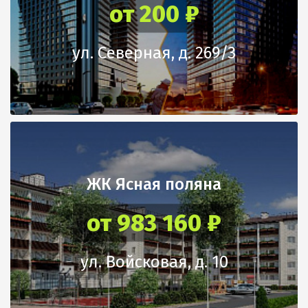
от 200 ₽
ул. Северная, д. 269/3
ЖК Ясная поляна
от 983 160 ₽
ул. Войсковая, д. 10