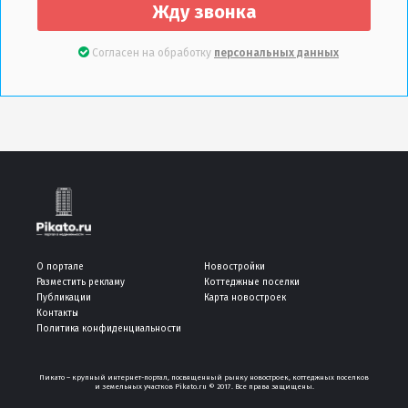
Жду звонка
Согласен на обработку
персональных данных
О портале
Новостройки
Разместить рекламу
Коттеджные поселки
Публикации
Карта новостроек
Контакты
Политика конфиденциальности
Пикато – крупный интернет-портал, посвященный рынку новостроек, коттеджных поселков
и земельных участков Pikato.ru © 2017. Все права защищены.