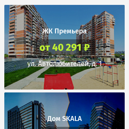
Квартиры сдаются в
В каждом доме установят
предчистовой отделке, это
бесшумный лифт, который
ЖК Премьера
значит, что вы сможете
способен поднимать до 1000
начинать ремонт «с нуля», не
килограмм веса.
от 40 291 ₽
тратя время и силы на
проведение «грязных»
строительных работ.
ул. Автолюбителей, д. 1
Отделка квартир в ЖК
"Подсолнухи" это:
металлические двери
радиаторы отопления
двойные стеклопакеты
стяжка пола
счётчики воды, тепла и
система пожарной безопасности
Дом SKALA
электричества