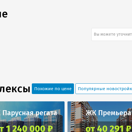
ше
Вы можете уточнит
плексы
Похожие по цене
Популярные новострой
 Парусная регата
ЖК Премьера
т 1 240 000 ₽
от 40 291 ₽