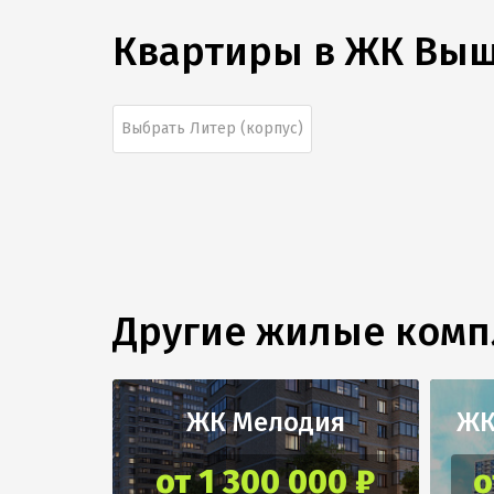
Квартиры в
ЖК Вы
Выбрать Литер (корпус)
Другие жилые ком
ЖК Мелодия
ЖК
от 1 300 000 ₽
о