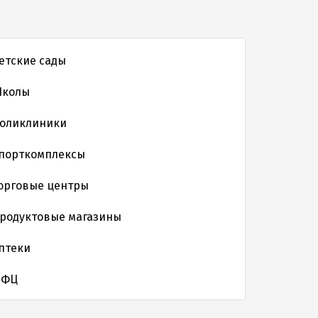
етские сады
колы
оликлиники
порткомплексы
орговые центры
родуктовые магазины
птеки
МФЦ