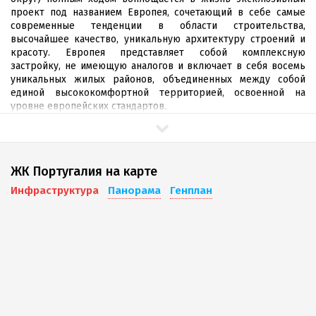
проект под названием Европея, сочетающий в себе самые
современные тенденции в области строительства,
высочайшее качество, уникальную архитектуру строений и
красоту. Европея представляет собой комплексную
застройку, не имеющую аналогов и включает в себя восемь
уникальных жилых районов, объединенных между собой
единой высококомфортной территорией, освоенной на
уровне европейских стандартов.
Один из жилых комплексов, также входящий в состав
Европеи, является комплекс под названием «
Португалия
».
ЖК Португалия на карте
ЖК «Португалия»
создан на основе проверенных временем
ценностей европейского жизненного уклада, основным
Инфраструктура
Панорама
Генплан
базисом которого является максимальный комфорт, уют,
чистота и безопасность.
ЖК «Португалия»
расположен в экологически – чистом,
озелененном и спокойном месте, где каждый из жильцов
сможет ежедневно наслаждаться чистым воздухом и
прекрасным видом из окон своих квартир. Нельзя не
отметить словом одно из важных достопримечательностей
комплекса – искусственное Гранд-озеро протяженностью в 2