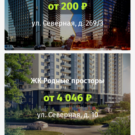
от 200 ₽
Двухкомнатные квартиры площадью от 48.99 до 62.56
кв.метров;
ул. Северная, д. 269/3
Трехкомнатные квартиры площадью от 76.82 до 77.2 кв.
метров.
Таунхаусы в
ЖК «Португалия»
представляют собой
многоуровневые квартиры с функциональной планировкой и
большими окнами. В жилом комплексе представлены два
типа таунхаусов: на 4 и 8 квартир.
Каждая семья имеет палисадник перед домом и парковочное
место. Все коммуникации являются централизованными.
ЖК Родные просторы
Отопление осуществляется с помощью газового котла.
от 4 046 ₽
СПОСОБЫ ПРИОБРЕТЕНИЯ
Квартиру в
ЖК «Португалия»
можно приобрести любым из
ул. Северная, д. 10
способов:
- наличный расчет;