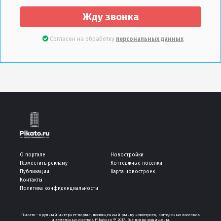
Жду звонка
Согласен на обработку
персональных данных
О портале
Новостройки
Разместить рекламу
Коттеджные поселки
Публикации
Карта новостроек
Контакты
Политика конфиденциальности
Пикато – крупный интернет-портал, посвященный рынку новостроек, коттеджных поселков
и земельных участков Pikato.ru © 2017. Все права защищены.