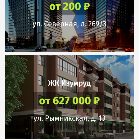
от 200 ₽
ул. Северная, д. 269/3
ЖК Изумруд
от 627 000 ₽
ул. Рымникская, д. 13