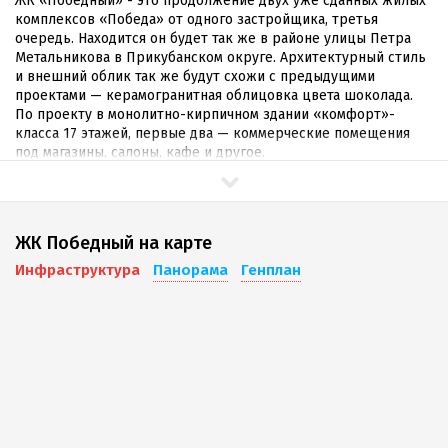
ЖК «Победный» - это продолжение двух уже сданных жилых
комплексов «Победа» от одного застройщика, третья
очередь. Находится он будет так же в районе улицы Петра
Метальникова в Прикубанском округе. Архитектурный стиль
и внешний облик так же будут схожи с предыдущими
проектами — керамогранитная облицовка цвета шоколада.
По проекту в монолитно-кирпичном здании «комфорт»-
класса 17 этажей, первые два — коммерческие помещения
под магазины, салоны, кафе и другое.
В данный момент застройщик предлагает приобрести студии,
1-,2-,3-комнатные квартиры в предчистовой отделке по очень
приемлемым ценам, чем ближе к сдаче объекта в
ЖК Победный на карте
эксплуатацию, тем выше будет цена. Предыдущие
аналогичные уже сданные проекты стоят в два - два с
Инфраструктура
Панорама
Генплан
половиной раза дороже.
Территория комплекса будет благоустроена - вымощенные
тротуары, детская площадка, зоны отдыха, озеленение,
парковка, шлагбаум, охрана и видеонаблюдение.
Инфраструктура
Прикубанский округ развивается и застраивается высокими