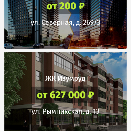
от 200 ₽
ул. Северная, д. 269/3
ЖК Изумруд
от 627 000 ₽
ул. Рымникская, д. 13