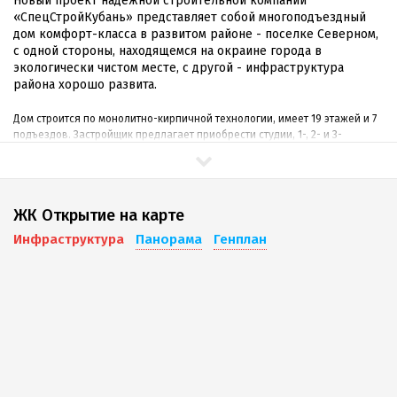
Новый проект надежной строительной компании
«СпецСтройКубань» представляет собой многоподъездный
дом комфорт-класса в развитом районе - поселке Северном,
с одной стороны, находящемся на окраине города в
экологически чистом месте, с другой - инфраструктура
района хорошо развита.
Дом строится по монолитно-кирпичной технологии, имеет 19 этажей и 7
подъездов. Застройщик предлагает приобрести студии, 1-, 2- и 3-
комнатные квартиры разных планировок. Квартиры будут сдаваться в
качественной предчистовой отделке, однако «ССК» предлагает так же
ремонт под ключ по демократичной цене.
ЖК Открытие на карте
Визитной карточкой объектов «ССК» стало продуманное и безопасное
благоустройство придомовых территорий: IP-домофоны, wi-fi во дворе
Инфраструктура
Панорама
Генплан
комплекса, видеонаблюдение, обустройство современных детских
площадок, зон отдыха, достаточное количество парковочных мест,
ландшафтный дизайн и другое.
Инфраструктура
Как уже было сказано, ЖК «Открытие» имеет выгодное
расположение - с одной стороны - вдали от шума и суеты, в
экологически благоприятной среде, с другой - в развитом