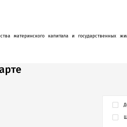
ства материнского капитала и государственных жи
арте
Д
Ш