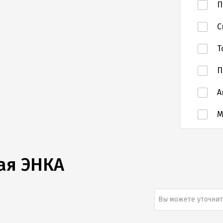
П
С
Т
П
А
ая ЭНКА
Вы можете уточнит