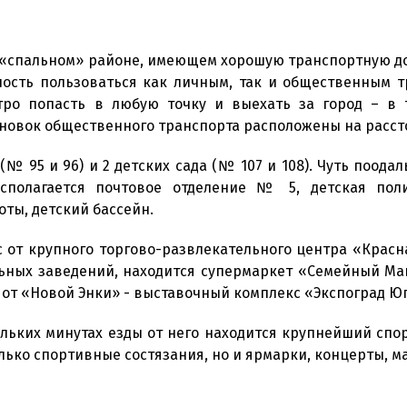
 «спальном» районе, имеющем хорошую транспортную д
ость пользоваться как личным, так и общественным 
тро попасть в любую точку и выехать за город – в 
новок общественного транспорта расположены на рассто
№ 95 и 96) и 2 детских сада (№ 107 и 108). Чуть поодал
асполагается почтовое отделение № 5, детская по
ты, детский бассейн.
с от крупного торгово-развлекательного центра «Красн
льных заведений, находится супермаркет «Семейный М
 от «Новой Энки» - выставочный комплекс «Экспоград Юг
ольких минутах езды от него находится крупнейший спо
только спортивные состязания, но и ярмарки, концерты, 