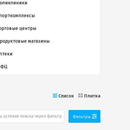
оликлиники
порткомплексы
орговые центры
родуктовые магазины
птеки
МФЦ
Список
Плитка
ь условия поиска через фильтр
Фильтры